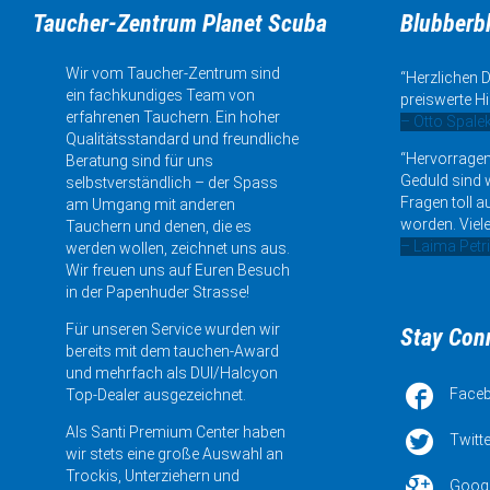
Taucher-Zentrum Planet Scuba
Blubberb
Wir vom Taucher-Zentrum sind
“Herzlichen D
ein fachkundiges Team von
preiswerte Hi
erfahrenen Tauchern. Ein hoher
– Otto Spale
Qualitätsstandard und freundliche
“Hervorragen
Beratung sind für uns
Geduld sind w
selbstverständlich – der Spass
Fragen toll a
am Umgang mit anderen
worden. Viele
Tauchern und denen, die es
– Laima Petr
werden wollen, zeichnet uns aus.
Wir freuen uns auf Euren Besuch
in der Papenhuder Strasse!
Für unseren Service wurden wir
Stay Con
bereits mit dem tauchen-Award
und mehrfach als DUI/Halcyon

Face
Top-Dealer ausgezeichnet.
Als Santi Premium Center haben

Twitte
wir stets eine große Auswahl an
Trockis, Unterziehern und

Goog