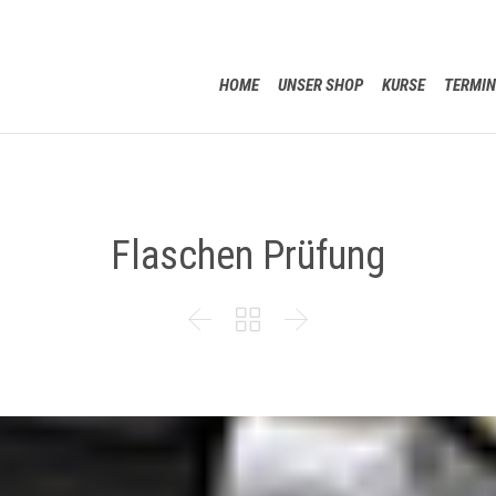
HOME
UNSER SHOP
KURSE
TERMIN
Flaschen Prüfung


