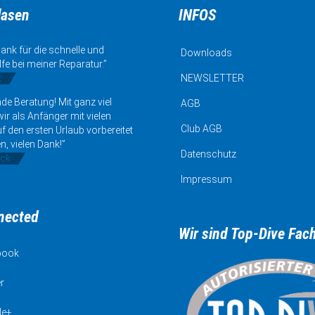
lasen
INFOS
ank für die schnelle und
Downloads
lfe bei meiner Reparatur.”
k
NEWSLETTER
de Beratung! Mit ganz viel
AGB
ir als Anfänger mit vielen
Club AGB
uf den ersten Urlaub vorbereitet
n, vielen Dank!”
Datenschutz
ick
Impressum
nected
Wir sind Top-Dive Fac
book
r
le+