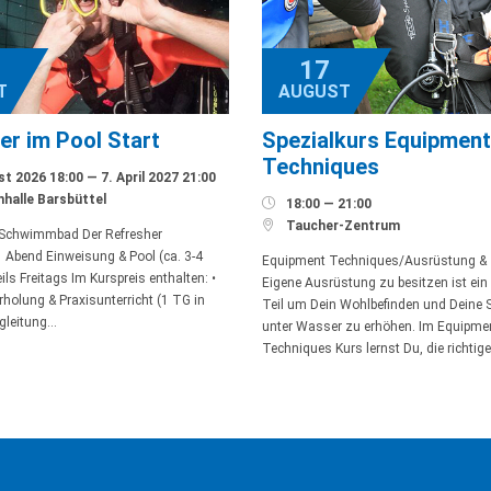
17
T
AUGUST
er im Pool Start
Spezialkurs Equipment
Techniques
t 2026 18:00 — 7. April 2027 21:00
alle Barsbüttel

18:00 — 21:00

Taucher-Zentrum
 Schwimmbad Der Refresher
 Abend Einweisung & Pool (ca. 3-4
Equipment Techniques/Ausrüstung & 
ls Freitags Im Kurspreis enthalten: •
Eigene Ausrüstung zu besitzen ist ein
holung & Praxisunterricht (1 TG in
Teil um Dein Wohlbefinden und Deine S
gleitung…
unter Wasser zu erhöhen. Im Equipme
Techniques Kurs lernst Du, die richtig