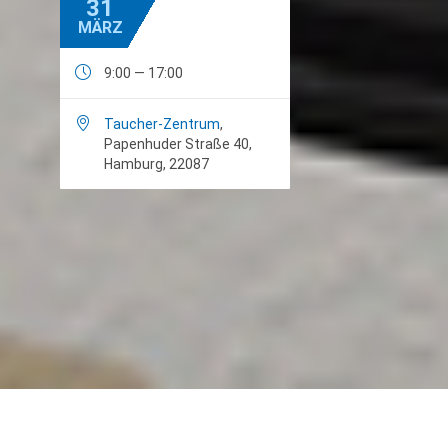
31
MÄRZ

9:00 — 17:00

Taucher-Zentrum
,
Papenhuder Straße 40,
Hamburg, 22087