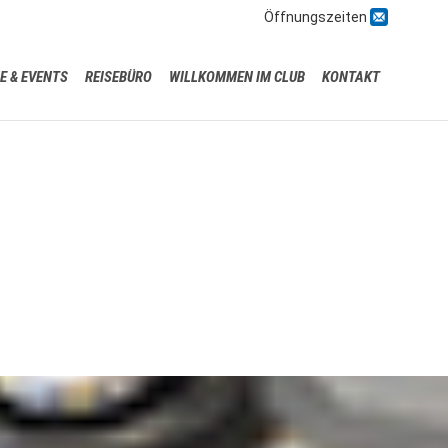

Öffnungszeiten
Skip
E & EVENTS
REISEBÜRO
WILLKOMMEN IM CLUB
KONTAKT
to
content