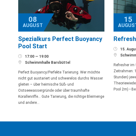
08
15
AUGUST
AUGUS
Spezialkurs Perfect Buoyancy
Refresh
Pool Start

15. Augus

Schwimmh

17:00 — 19:00

Schwimmhalle Barsbüttel
Refresher im
Zeitrahmen: 1
Perfect Buoyancy/Perfekte Tarierung. Wer möchte
Stunden) jewei
nicht gut austariert und schwerelos durchs Wasser
Theoriewieder
gleiten – über heimische Süß- und
Pool 2m) • Be
Ostseewassergründe oder über traumhafte
Korallenriffe… Gute Tarierung, die richtige Bleimenge
und andere…