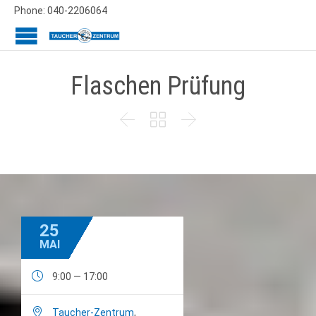
Phone: 040-2206064
Flaschen Prüfung



25
MAI

9:00 — 17:00

Taucher-Zentrum
,