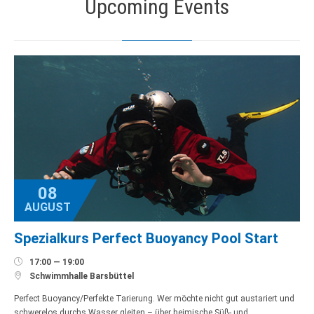
Upcoming Events
08
AUGUST
Spezialkurs Perfect Buoyancy Pool Start

17:00 — 19:00

Schwimmhalle Barsbüttel
Perfect Buoyancy/Perfekte Tarierung. Wer möchte nicht gut austariert und
schwerelos durchs Wasser gleiten – über heimische Süß- und