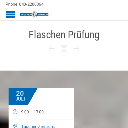
Phone: 040-2206064
Flaschen Prüfung



20
JULI

9:00 — 17:00

Taucher-Zentrum
,