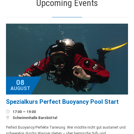
Upcoming Events
08
AUGUST
Spezialkurs Perfect Buoyancy Pool Start

17:00 — 19:00

Schwimmhalle Barsbüttel
Perfect Buoyancy/Perfekte Tarierung. Wer möchte nicht gut austariert und
schwerelos durchs Wasser gleiten – über heimische Süß- und