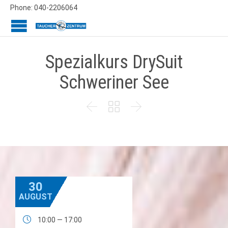
Phone: 040-2206064
Spezialkurs DrySuit
Schweriner See



30
AUGUST

10:00 — 17:00