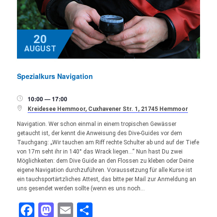
20
AUGUST
Spezialkurs Navigation
10:00 — 17:00


Kreidesee Hemmoor, Cuxhavener Str. 1, 21745 Hemmoor
Navigation. Wer schon einmal in einem tropischen Gewässer
getaucht ist, der kennt die Anweisung des Dive-Guides vor dem
Tauchgang: „Wir tauchen am Riff rechte Schulter ab und auf der Tiefe
von 17m seht ihr in 140° das Wrack liegen…“ Nun hast Du zwei
Möglichkeiten: dem Dive Guide an den Flossen zu kleben oder Deine
eigene Navigation durchzuführen. Voraussetzung für alle Kurse ist
ein tauchsportärtzliches Attest, das bitte per Mail zur Anmeldung an
uns gesendet werden sollte (wenn es uns noch…
Facebook
Mastodon
Email
Teilen