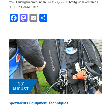
bzw. Tauchgenehmigungen Preis: 79,- € • Clubmitglieder kostenlos
> JETZT ANMELDEN
Facebook
Mastodon
Email
Teilen
17
AUGUST
Spezialkurs Equipment Techniques