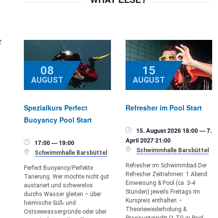
r
08
15
AUGUST
AUGUST
Spezialkurs Perfect
Refresher im Pool Start
Buoyancy Pool Start
15. August 2026 18:00 — 7.

April 2027 21:00
17:00 — 19:00


Schwimmhalle Barsbüttel

Schwimmhalle Barsbüttel
Refresher im Schwimmbad Der
Perfect Buoyancy/Perfekte
Refresher Zeitrahmen: 1 Abend
Tarierung. Wer möchte nicht gut
Einweisung & Pool (ca. 3-4
austariert und schwerelos
Stunden) jeweils Freitags Im
durchs Wasser gleiten – über
Kurspreis enthalten: •
heimische Süß- und
Theoriewiederholung &
Ostseewassergründe oder über