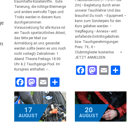
Praxisunterricht (1 TG in Pool
traumhafte Korallenriffe… Gute
2m) • Begleitung durch einen
Tarierung, die richtige Bleimenge
unserer Tauchlehrer Und das
und andere wertvolle Tipps und
brauchst Du noch: • Equipment –
Tricks werden in diesem Kurs
kann zum Sonderpeis für den
ge
durchgenommen.
Kurs geliehen werden. •
Voraussetzung für alle Kurse ist
Verpflegung • Anreise • evtl.
ein Tauch sportärztliches Attest,
anfallende Eintrittsgebühren
das bitte per Mail zur
bzw. Tauchgenehmigungen
em
Anmeldung an uns gesendet
Preis: 79,- € •
werden sollte (wenn es uns noch
Clubmitglieder kostenlos >
nicht vorliegt) Zeitrahmen: 1
JETZT ANMELDEN
Abend Theorie Freitags 18:00
Uhr & 2 Tauchgänge Pool. Im
Facebook
Mastod
Emai
Te
Kurspreis enthalten: •…
Facebook
Mastodon
Email
Teilen
17
20
AUGUST
AUGUST