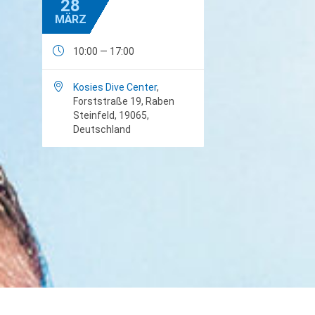
28
MÄRZ

10:00 — 17:00

Kosies Dive Center
,
Forststraße 19, Raben
Steinfeld, 19065,
Deutschland