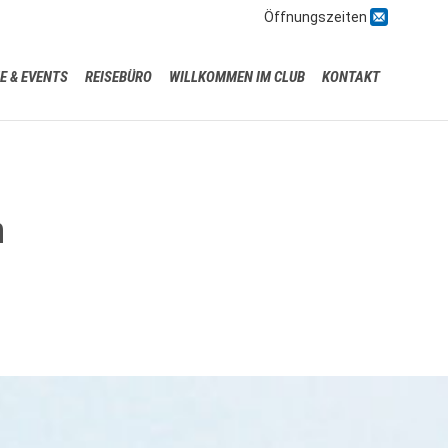

Öffnungszeiten
Skip
E & EVENTS
REISEBÜRO
WILLKOMMEN IM CLUB
KONTAKT
to
content
n