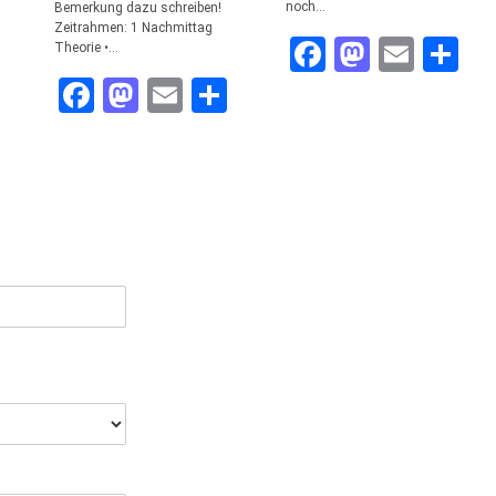
noch…
Bemerkung dazu schreiben!
Zeitrahmen: 1 Nachmittag
Facebook
Mastod
Emai
Te
Theorie •…
Facebook
Mastodon
Email
Teilen