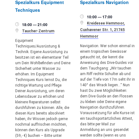
Spezialkurs Equipment
Spezialkurs Navigation
Techniques
10:00 — 17:00


Kreidesee Hemmoor,
18:00 — 21:00

Cuxhavener Str. 1, 21745

Taucher-Zentrum
Hemmoor
Equipment
Navigation. Wer schon einmal in
Techniques/Ausrüstung &
einem tropischen Gewässer
Technik. Eigene Ausrüstung zu
getaucht ist, der kennt die
besitzen ist ein elementarer Teil
Anweisung des Dive-Guides vor
um Dein Wohlbefinden und Deine
dem Tauchgang: „Wir tauchen
Sicherheit unter Wasser zu
am Riff rechte Schulter ab und
erhöhen. Im Equipment
auf der Tiefe von 17m seht ihr in
Techniques Kurs lernst Du, die
140° das Wrack liegen…“ Nun
richtige Wartung und Pflege
hast Du zwei Möglichkeiten:
Deiner Ausrüstung, um deren
dem Dive Guide an den Flossen
Lebensdauer zu erhöhen und
zu kleben oder Deine eigene
kleinere Reparaturen selbst
Navigation durchzuführen.
durchführen zu können. Alle, die
Voraussetzung für alle Kurse ist
diesen Kurs bereits absolviert
ein tauchsportärtzliches Attest,
haben, ihr Wissen jedoch gerne
das bitte per Mail zur
nochmal auffrischen möchten,
Anmeldung an uns gesendet
können den Kurs als Upgrade
werden sollte (wenn es uns
(59,- €) buchen – Bitte unter