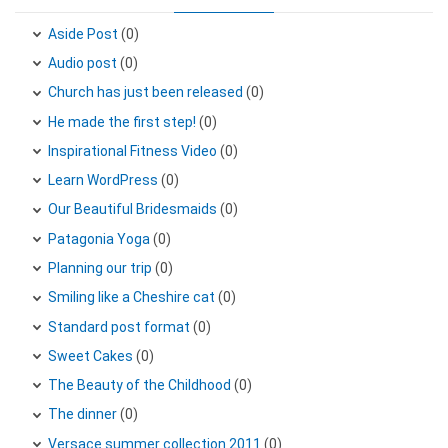
Aside Post
(0)
Audio post
(0)
Church has just been released
(0)
He made the first step!
(0)
Inspirational Fitness Video
(0)
Learn WordPress
(0)
Our Beautiful Bridesmaids
(0)
Patagonia Yoga
(0)
Planning our trip
(0)
Smiling like a Cheshire cat
(0)
Standard post format
(0)
Sweet Cakes
(0)
The Beauty of the Childhood
(0)
The dinner
(0)
Versace summer collection 2011
(0)