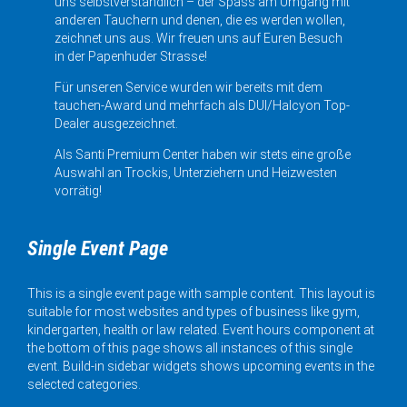
uns selbstverständlich – der Spass am Umgang mit
anderen Tauchern und denen, die es werden wollen,
zeichnet uns aus. Wir freuen uns auf Euren Besuch
in der Papenhuder Strasse!
Für unseren Service wurden wir bereits mit dem
tauchen-Award und mehrfach als DUI/Halcyon Top-
Dealer ausgezeichnet.
Als Santi Premium Center haben wir stets eine große
Auswahl an Trockis, Unterziehern und Heizwesten
vorrätig!
Single Event Page
This is a single event page with sample content. This layout is
suitable for most websites and types of business like gym,
kindergarten, health or law related. Event hours component at
the bottom of this page shows all instances of this single
event. Build-in sidebar widgets shows upcoming events in the
selected categories.