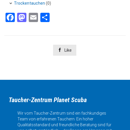
Trockentauchen
(0)
Facebook
Mastodon
Email
Teilen

Like
Taucher-Zentrum Planet Scuba
Wir vom Taucher-Zentrum sind ein fachkundiges
Team von erfahrenen Tauchern. Ein hoher
Qualitätsstandard und freundliche Beratung sind für